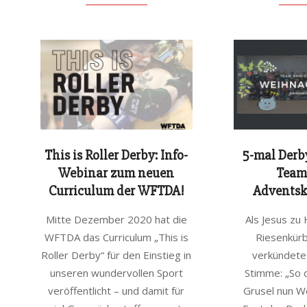
This is Roller Derby: Info-
5-mal Derb
Webinar zum neuen
Team
Curriculum der WFTDA!
Adventsk
2021-
2020-
Mitte Dezember 2020 hat die
Als Jesus zu
02-
11-
WFTDA das Curriculum „This is
Riesenkürb
10
14
Roller Derby“ für den Einstieg in
verkündete 
unseren wundervollen Sport
Stimme: „So
veröffentlicht – und damit für
Grusel nun W