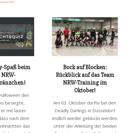
y-Spaß beim
Bock auf Blocken:
 NRW-
Rückblick auf das Team
ränzchen!
NRW-Training im
Oktober!
 Halloween den
2020-
is besiegte,
Am 03. Oktober durfte bei den
10-
er mit lauter
Deadly Darlings in Düsseldorf
15
 dass nach dem
endlich wieder geblockt werden:
eihnachten das
Unter der Anleitung der beiden