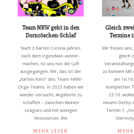
Team NRW geht in den
Gleich zwe
Dornröschen-Schlaf
Termine i
2023-
2021-
Nach 3 harten Corona-Jahren,
Wir freuen uns
11-
09-
nach dem Irgendwie-weiter-
gleich 
21
27
machen, ist uns nun die Luft
Veranstaltung
ausgegangen. Wir, das ist der
zu können! Mi
„harten Kern“ des Team-NRW-
am 16.10
Orga-Teams. In 2023 haben wir
kompletten T
wieder versucht, Angebote zu
23.10. wolle
schaffen – zwischen kleinen
neuem Derby-I
Leagues und mit wenigen
Termin 1: „Vo
Ressourcen. Bei
Stereot
MEHR LESEN
MEHR