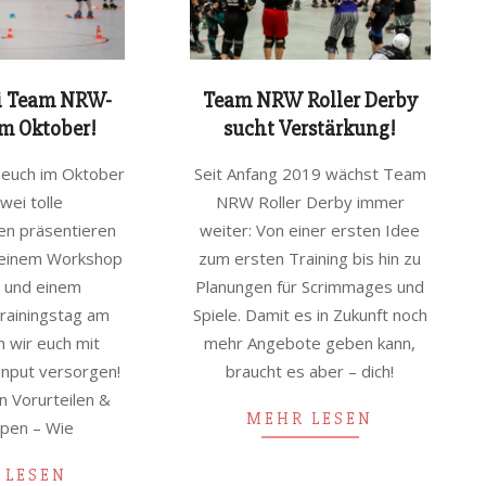
i Team NRW-
Team NRW Roller Derby
m Oktober!
sucht Verstärkung!
2021-
, euch im Oktober
Seit Anfang 2019 wächst Team
09-
zwei tolle
NRW Roller Derby immer
27
en präsentieren
weiter: Von einer ersten Idee
t einem Workshop
zum ersten Training bis hin zu
. und einem
Planungen für Scrimmages und
rainingstag am
Spiele. Damit es in Zukunft noch
n wir euch mit
mehr Angebote geben kann,
nput versorgen!
braucht es aber – dich!
n Vorurteilen &
MEHR LESEN
ypen – Wie
 LESEN