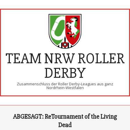
Skip
to
content
TEAM NRW ROLLER
DERBY
Zusammenschluss der Roller Derby-Leagues aus ganz
Nordrhein-Westfalen
Primary
ABGESAGT: ReTournament of the Living
Navigation
Menu
Dead