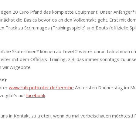
len gegen 20 Euro Pfand das komplette Equipment. Unser Anfänger*
 zunächst die Basics bevor es an den Vollkontakt geht. Erst mit d
n Track zu Scrimmages (Trainingsspiele) und Bouts (offizielle Spi
eibliche Skaterinnen* können ab Level 2 weiter daran teilnehmen un
weiter mit dem Officials-Training, z.B. das immer sonntags zu uns
en wir Angebote.
he):
unter
www.ruhrpottroller.de/termine
Am ersten Donnerstag im Mo
zu gibt’s auf
facebook
.
mit uns in Kontakt zu treten, wenn du mal vorbeischauen möchtest! 