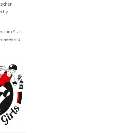
utschen
erby
n zum Start
 Graveyard