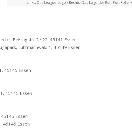
Links: Das League-Logo / Rechts: Das Logo der RuhrPott Roller G
iertel, Beisingstraße 22, 45141 Essen
rugapark, Lührmannwald 1, 45149 Essen
51, 45145 Essen
 51, 45145 Essen
, 45145 Essen
1, 45145 Essen