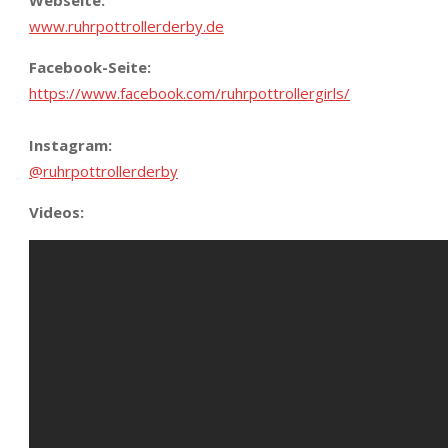
Webseite:
www.ruhrpottrollerderby.de
Facebook-Seite:
https://www.facebook.com/ruhrpottrollergirls/
Instagram:
@ruhrpottrollerderby
Videos: