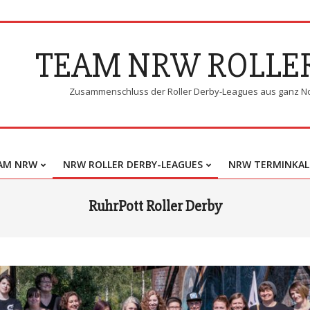
TEAM NRW ROLLE
Zusammenschluss der Roller Derby-Leagues aus ganz N
AM NRW
NRW ROLLER DERBY-LEAGUES
NRW TERMINKAL
Primary
Navigation
RuhrPott Roller Derby
Menu