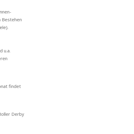
innen-
em Bestehen
ele).
d u.a.
eren
nat findet
Roller Derby