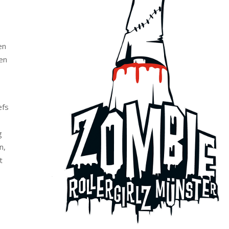
en
en
efs
g
n,
t