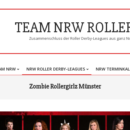
TEAM NRW ROLLE
Zusammenschluss der Roller Derby-Leagues aus ganz N
AM NRW
NRW ROLLER DERBY-LEAGUES
NRW TERMINKAL
Primary
Navigation
Zombie Rollergirlz Münster
Menu