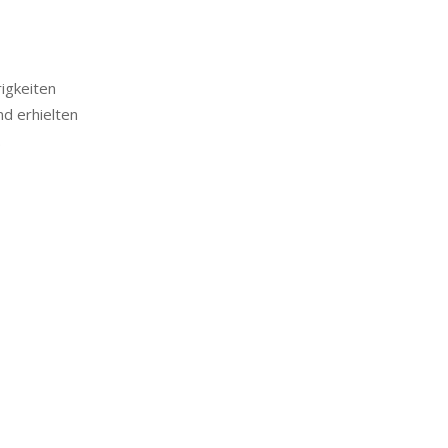
rigkeiten
nd erhielten
.