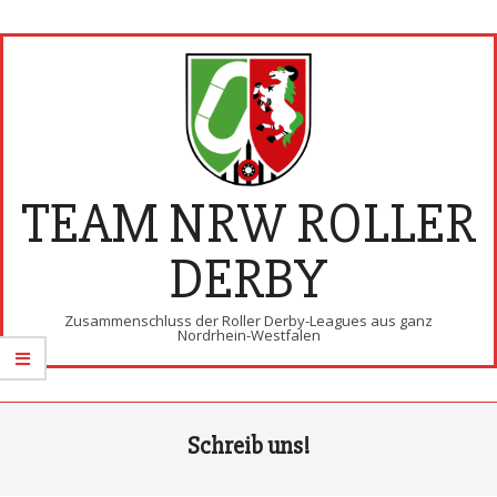
Skip
to
content
TEAM NRW ROLLER
DERBY
Zusammenschluss der Roller Derby-Leagues aus ganz
Nordrhein-Westfalen
Primary
Schreib uns!
Navigation
Menu