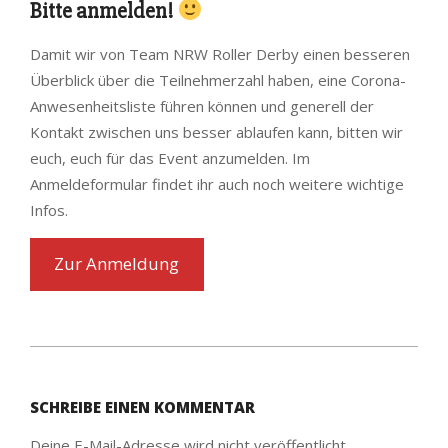
Bitte anmelden!
Damit wir von Team NRW Roller Derby einen besseren
Überblick über die Teilnehmerzahl haben, eine Corona-
Anwesenheitsliste führen können und generell der
Kontakt zwischen uns besser ablaufen kann, bitten wir
euch, euch für das Event anzumelden. Im
Anmeldeformular findet ihr auch noch weitere wichtige
Infos.
Zur Anmeldung
2020-
07-
SCHREIBE EINEN KOMMENTAR
28
Deine E-Mail-Adresse wird nicht veröffentlicht.